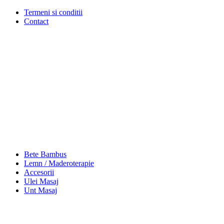
Termeni si conditii
Contact
Bete Bambus
Lemn / Maderoterapie
Accesorii
Ulei Masaj
Unt Masaj