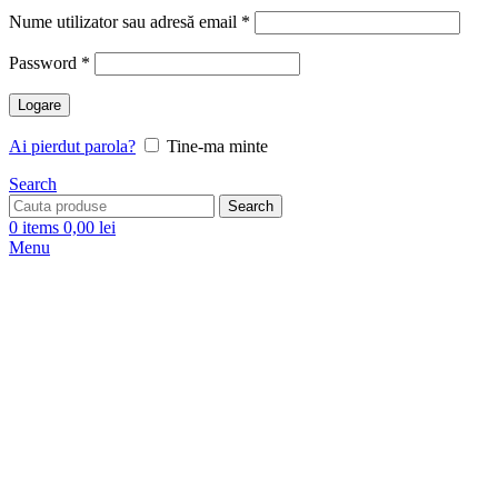
Nume utilizator sau adresă email
*
Password
*
Logare
Ai pierdut parola?
Tine-ma minte
Search
Search
0
items
0,00
lei
Menu