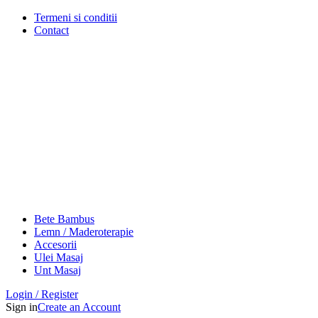
Termeni si conditii
Contact
Bete Bambus
Lemn / Maderoterapie
Accesorii
Ulei Masaj
Unt Masaj
Login / Register
Sign in
Create an Account