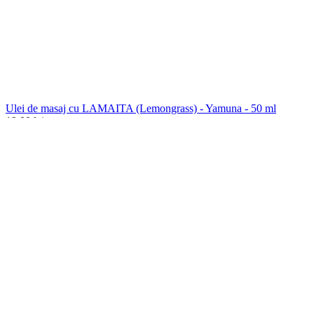
Ulei de masaj cu LAMAITA (Lemongrass) - Yamuna - 50 ml
19,00
lei
Back to products