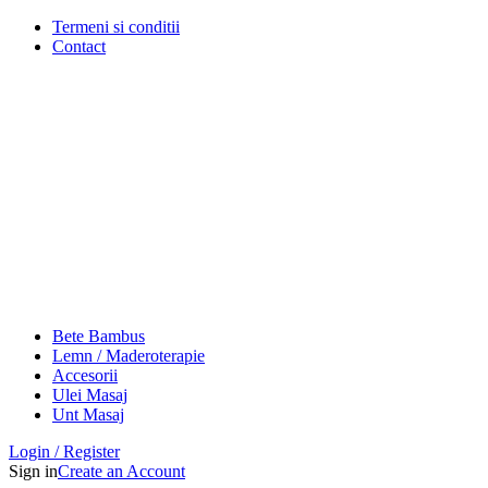
Termeni si conditii
Contact
Bete Bambus
Lemn / Maderoterapie
Accesorii
Ulei Masaj
Unt Masaj
Login / Register
Sign in
Create an Account