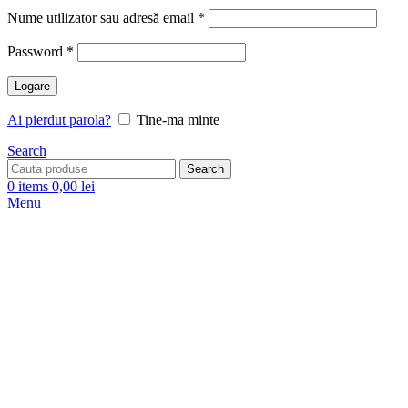
Nume utilizator sau adresă email
*
Password
*
Logare
Ai pierdut parola?
Tine-ma minte
Search
Search
0
items
0,00
lei
Menu