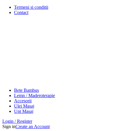
Termeni si conditii
Contact
Bete Bambus
Lemn / Maderoterapie
Accesorii
Ulei Masaj
Unt Masaj
Login / Register
Sign in
Create an Account