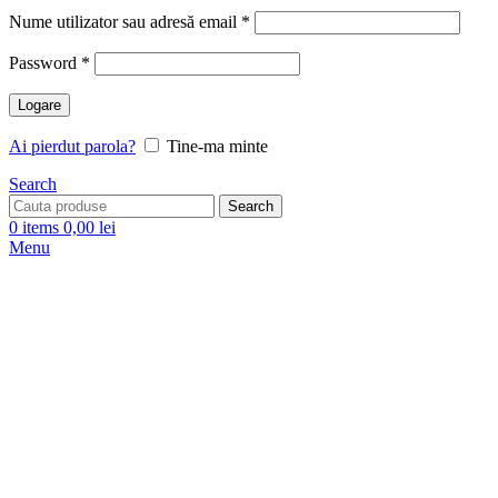
Nume utilizator sau adresă email
*
Password
*
Logare
Ai pierdut parola?
Tine-ma minte
Search
Search
0
items
0,00
lei
Menu