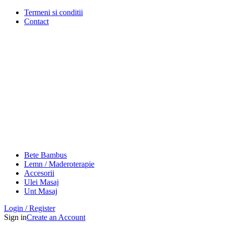
Termeni si conditii
Contact
Bete Bambus
Lemn / Maderoterapie
Accesorii
Ulei Masaj
Unt Masaj
Login / Register
Sign in
Create an Account