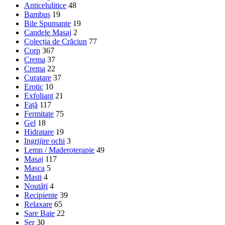
Anticelulitice
48
Bambus
19
Bile Spumante
19
Candele Masaj
2
Colecția de Crăciun
77
Corp
367
Crema
37
Crema
22
Curatare
37
Erotic
10
Exfoliant
21
Față
117
Fermitate
75
Gel
18
Hidratare
19
Ingrijire ochi
3
Lemn / Maderoterapie
49
Masaj
117
Masca
5
Masti
4
Noutăți
4
Recipiente
39
Relaxare
65
Sare Baie
22
Ser
30