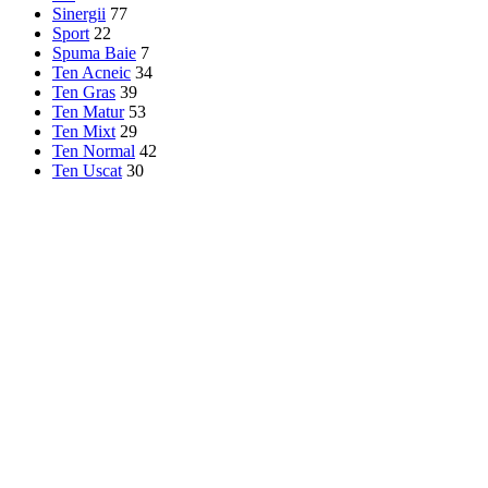
Sinergii
77
Sport
22
Spuma Baie
7
Ten Acneic
34
Ten Gras
39
Ten Matur
53
Ten Mixt
29
Ten Normal
42
Ten Uscat
30
Terapeutice
36
Textile
13
Ulei
19
Ulei Baie
8
Uleiuri esențiale
59
Uleiuri pentru sauna
23
Unica Folosinta
30
Unt Corp
20
Unt Masaj
13
Prima pagină
Produse etichetate „masaj sare”
Afișez toate cele 3 rezultate
Show sidebar