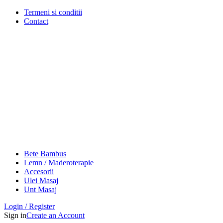
Termeni si conditii
Contact
Bete Bambus
Lemn / Maderoterapie
Accesorii
Ulei Masaj
Unt Masaj
Login / Register
Sign in
Create an Account