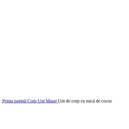
Click to enlarge
Prima pagină
Corp
Unt Masaj
Unt de corp cu nucă de cocos