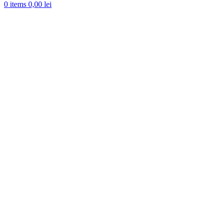
0
items
0,00
lei
-31%