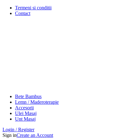
Termeni si conditii
Contact
Bete Bambus
Lemn / Maderoterapie
Accesorii
Ulei Masaj
Unt Masaj
Login / Register
Sign in
Create an Account