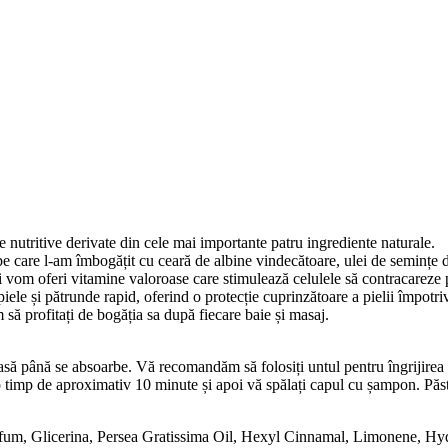
 nutritive derivate din cele mai importante patru ingrediente naturale.
e care l-am îmbogățit cu ceară de albine vindecătoare, ulei de semințe de 
 și vom oferi vitamine valoroase care stimulează celulele să contracareze
piele și pătrunde rapid, oferind o protecție cuprinzătoare a pielii împotriva
ă profitați de bogăția sa după fiecare baie și masaj.
 lasă până se absoarbe. Vă recomandăm să folosiți untul pentru îngrijirea
p timp de aproximativ 10 minute și apoi vă spălați capul cu șampon. Păstr
fum, Glicerina, Persea Gratissima Oil, Hexyl Cinnamal, Limonene, Hydr