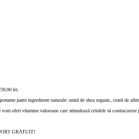
259,00 lei.
rtante patru ingrediente naturale: untul de shea organic, ceară de albin
 și vom oferi vitamine valoroase care stimulează celulele să contracareze
ANSPORT GRATUIT!