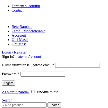
Termeni si conditii
Contact
Bete Bambus
Lemn / Maderoterapie
Accesorii
Ulei Masaj
Unt Masaj
Login / Register
Sign in
Create an Account
Nume utilizator sau adresă email
*
Password
*
Logare
Ai pierdut parola?
Tine-ma minte
Search
Search