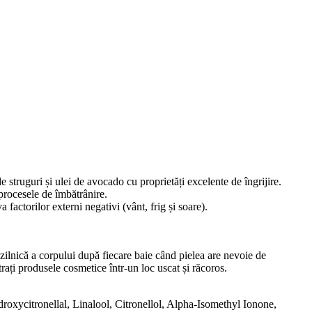
struguri și ulei de avocado cu proprietăți excelente de îngrijire.
 procesele de îmbătrânire.
 factorilor externi negativi (vânt, frig și soare).
 zilnică a corpului după fiecare baie când pielea are nevoie de
ați produsele cosmetice într-un loc uscat și răcoros.
oxycitronellal, Linalool, Citronellol, Alpha-Isomethyl Ionone,