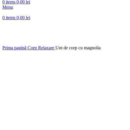
0
items
0,00
lei
Menu
0
items
0,00
lei
-31%
Click to enlarge
Prima pagină
Corp
Relaxare
Unt de corp cu magnolia