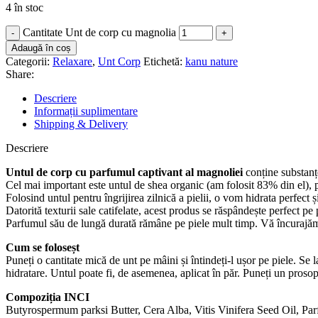
4 în stoc
Cantitate Unt de corp cu magnolia
Adaugă în coș
Categorii:
Relaxare
,
Unt Corp
Etichetă:
kanu nature
Share:
Descriere
Informații suplimentare
Shipping & Delivery
Descriere
Untul de corp cu parfumul captivant al magnoliei
conține substanțe
Cel mai important este untul de shea organic (am folosit 83% din el), p
Folosind untul pentru îngrijirea zilnică a pielii, o vom hidrata perfect
Datorită texturii sale catifelate, acest produs se răspândește perfect pe 
Parfumul său de lungă durată rămâne pe piele mult timp. Vă încurajăm s
Cum se foloseșt
Puneți o cantitate mică de unt pe mâini și întindeți-l ușor pe piele. Se
hidratare. Untul poate fi, de asemenea, aplicat în păr. Puneți un proso
Compoziția INCI
Butyrospermum parksi Butter, Cera Alba, Vitis Vinifera Seed Oil, Par