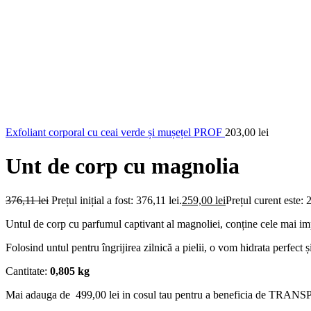
Exfoliant corporal cu ceai verde și mușețel PROF
203,00
lei
Unt de corp cu magnolia
376,11
lei
Prețul inițial a fost: 376,11 lei.
259,00
lei
Prețul curent este: 
Untul de corp cu parfumul captivant al magnoliei, conține cele mai impo
Folosind untul pentru îngrijirea zilnică a pielii, o vom hidrata perfect
Cantitate
:
0,805 kg
Mai adauga de
499,00
lei
in cosul tau pentru a beneficia de TR