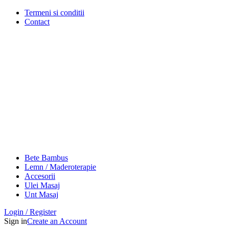
Termeni si conditii
Contact
Bete Bambus
Lemn / Maderoterapie
Accesorii
Ulei Masaj
Unt Masaj
Login / Register
Sign in
Create an Account