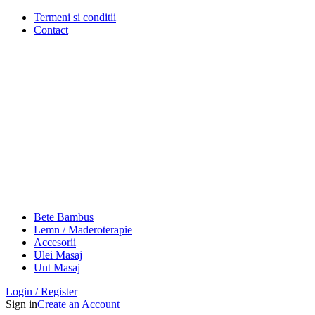
Termeni si conditii
Contact
Bete Bambus
Lemn / Maderoterapie
Accesorii
Ulei Masaj
Unt Masaj
Login / Register
Sign in
Create an Account