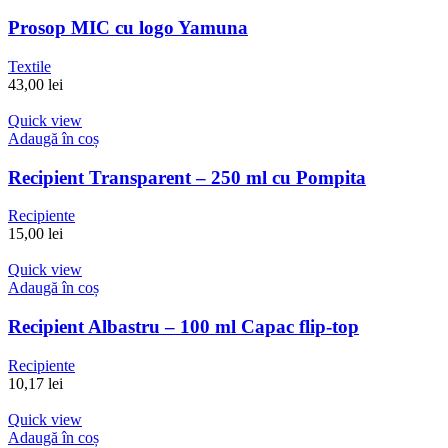
Prosop MIC cu logo Yamuna
Textile
43,00
lei
Quick view
Adaugă în coș
Recipient Transparent – 250 ml cu Pompita
Recipiente
15,00
lei
Quick view
Adaugă în coș
Recipient Albastru – 100 ml Capac flip-top
Recipiente
10,17
lei
Quick view
Adaugă în coș