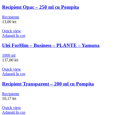
Recipient Opac – 250 ml cu Pompita
Recipiente
13,00
lei
Quick view
Adaugă în coș
Ulei ForHim – Business – PLANTE – Yamuna
1000 ml
137,00
lei
Quick view
Adaugă în coș
Recipient Transparent – 200 ml cu Pompita
Recipiente
10,17
lei
Quick view
Adaugă în coș