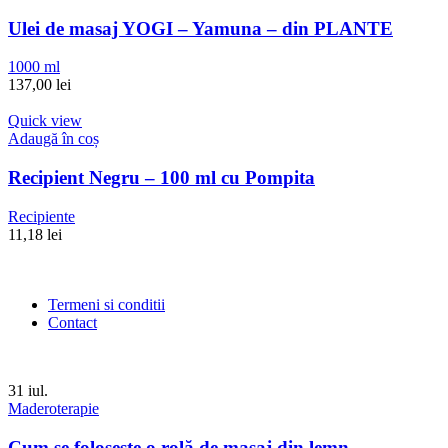
Ulei de masaj YOGI – Yamuna – din PLANTE
1000 ml
137,00
lei
Quick view
Adaugă în coș
Recipient Negru – 100 ml cu Pompita
Recipiente
11,18
lei
Termeni si conditii
Contact
31
iul.
Maderoterapie
Cum se folosește o rolă de masaj din lemn