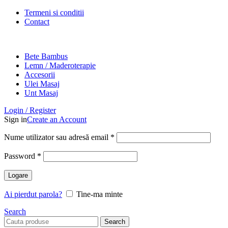
Termeni si conditii
Contact
Bete Bambus
Lemn / Maderoterapie
Accesorii
Ulei Masaj
Unt Masaj
Login / Register
Sign in
Create an Account
Nume utilizator sau adresă email
*
Password
*
Logare
Ai pierdut parola?
Tine-ma minte
Search
Search