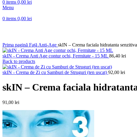
0
items
0,00
lei
Menu
0
items
0,00
lei
Click to enlarge
Prima pagină
Față
Anti-Age
skIN – Crema faciala hidratanta senzitiv
skIN - Crema Anti Age contur ochi, Fermitate - 15 ML
86,40
lei
Back to products
skIN - Crema de Zi cu Samburi de Struguri (ten uscat)
92,00
lei
skIN – Crema faciala hidratanta
91,00
lei