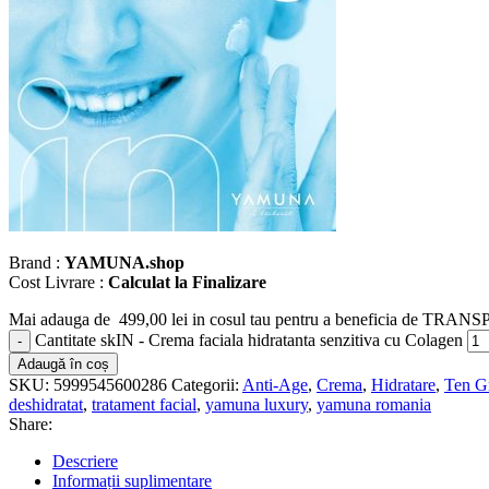
Brand :
YAMUNA.shop
Cost Livrare :
Calculat la Finalizare
Mai adauga de
499,00
lei
in cosul tau pentru a beneficia de TR
Cantitate skIN - Crema faciala hidratanta senzitiva cu Colagen
Adaugă în coș
SKU:
5999545600286
Categorii:
Anti-Age
,
Crema
,
Hidratare
,
Ten G
deshidratat
,
tratament facial
,
yamuna luxury
,
yamuna romania
Share:
Descriere
Informații suplimentare