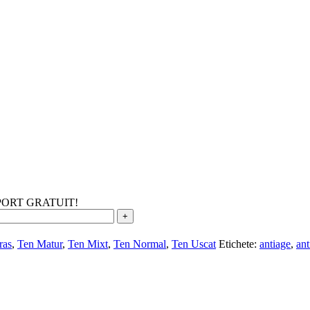
ANSPORT GRATUIT!
ras
,
Ten Matur
,
Ten Mixt
,
Ten Normal
,
Ten Uscat
Etichete:
antiage
,
ant