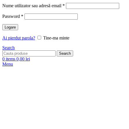
Nume utilizator sau adresă email
*
Password
*
Logare
Ai pierdut parola?
Tine-ma minte
Search
Search
0
items
0,00
lei
Menu