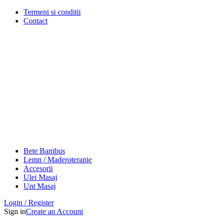
Termeni si conditii
Contact
Bete Bambus
Lemn / Maderoterapie
Accesorii
Ulei Masaj
Unt Masaj
Login / Register
Sign in
Create an Account