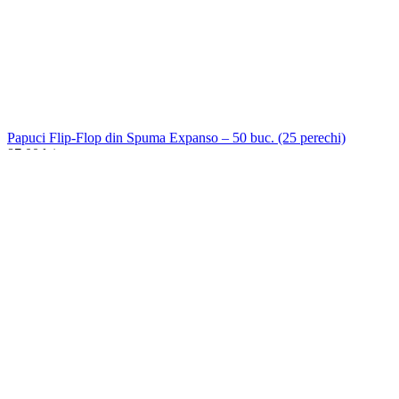
Papuci Flip-Flop din Spuma Expanso – 50 buc. (25 perechi)
87,00
lei
Back to products