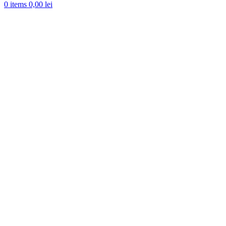
0
items
0,00
lei
-31%