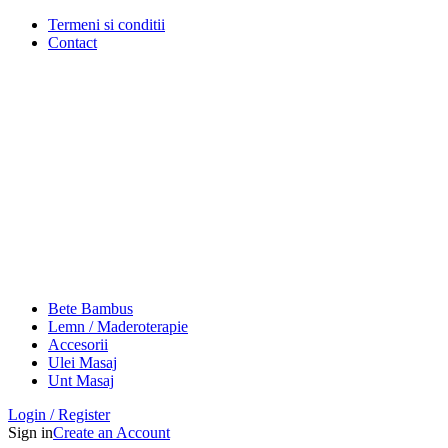
Termeni si conditii
Contact
Bete Bambus
Lemn / Maderoterapie
Accesorii
Ulei Masaj
Unt Masaj
Login / Register
Sign in
Create an Account